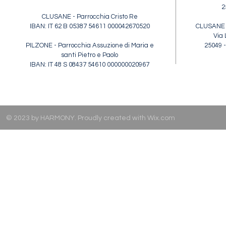
2
CLUSANE - Parrocchia Cristo Re
IBAN: IT 62 B 05387 54611 000042670520
CLUSANE -
Via 
PILZONE - Parrocchia Assuzione di Maria e
25049 -
santi Pietro e Paolo
IBAN: IT 48 S 08437 54610 000000020967
© 2023 by HARMONY. Proudly created with
Wix.com